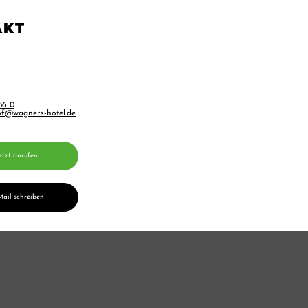
AKT
86 0
of@wagners-hotel.de
etzt anrufen
Mail schreiben