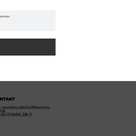
NTAKT
:
rezeption-oberhof@wagners-
l.de
+49 (0)36842 286 0