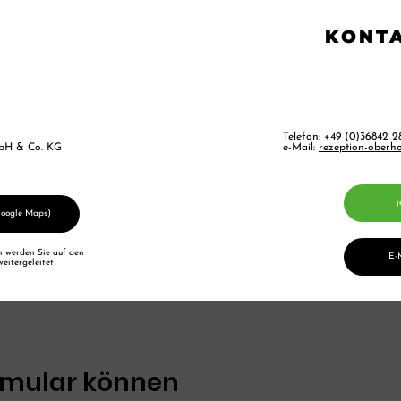
KONT
Telefon:
+49 (0)36842 2
bH & Co. KG
e-Mail:
rezeption-oberh
j
Google Maps)
n werden Sie auf den
E-
eitergeleitet
rmular können