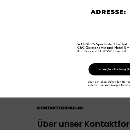
ADRESSE:
WAGNERS Sporthotel Oberhof
C&C Gastronomie und Hotel Gm
Am Harzwald 1, 98559 Oberhof
zur Wegbeschreibung (
über den oben stehenden Butto
externen Service Google Maps w
KONTAKTFORMULAR
Über unser Kontaktfo