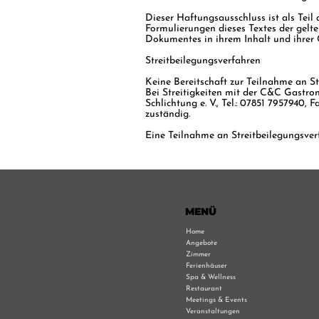
Dieser Haftungsausschluss ist als Teil
Formulierungen dieses Textes der gelten
Dokumentes in ihrem Inhalt und ihrer 
Streitbeilegungsverfahren
Keine Bereitschaft zur Teilnahme an S
Bei Streitigkeiten mit der C&C Gastr
Schlichtung e. V., Tel.: 07851 7957940, 
zuständig.
Eine Teilnahme an Streitbeilegungsve
MENÜ
Home
Angebote
Zimmer
Ferienhäuser
Spa & Wellness
Restaurant
Meetings & Events
Veranstaltungen