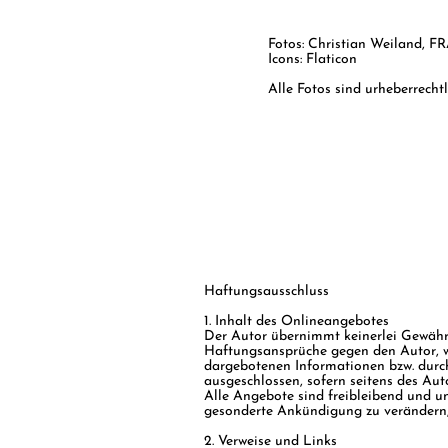
Fotos: Christian Weiland,
Icons: Flaticon
Alle Fotos sind urheberrecht
Haftungsausschluss
1. Inhalt des Onlineangebotes
Der Autor übernimmt keinerlei Gewähr f
Haftungsansprüche gegen den Autor, we
dargebotenen Informationen bzw. durch
ausgeschlossen, sofern seitens des Auto
Alle Angebote sind freibleibend und un
gesonderte Ankündigung zu verändern, z
2. Verweise und Links