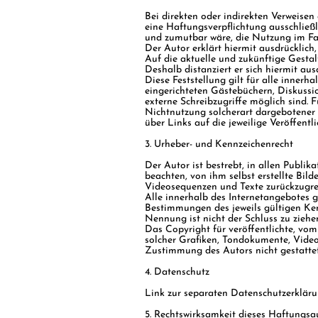
Bei direkten oder indirekten Verweisen
eine Haftungsverpflichtung ausschließl
und zumutbar wäre, die Nutzung im Fall
Der Autor erklärt hiermit ausdrücklich
Auf die aktuelle und zukünftige Gestalt
Deshalb distanziert er sich hiermit aus
Diese Feststellung gilt für alle inner
eingerichteten Gästebüchern, Diskussi
externe Schreibzugriffe möglich sind. 
Nichtnutzung solcherart dargebotener I
über Links auf die jeweilige Veröffentli
3. Urheber- und Kennzeichenrecht
Der Autor ist bestrebt, in allen Publi
beachten, von ihm selbst erstellte Bil
Videosequenzen und Texte zurückzugre
Alle innerhalb des Internetangebotes 
Bestimmungen des jeweils gültigen Ken
Nennung ist nicht der Schluss zu ziehe
Das Copyright für veröffentlichte, vom
solcher Grafiken, Tondokumente, Video
Zustimmung des Autors nicht gestattet
4. Datenschutz
Link zur separaten Datenschutzerklär
5. Rechtswirksamkeit dieses Haftungsa