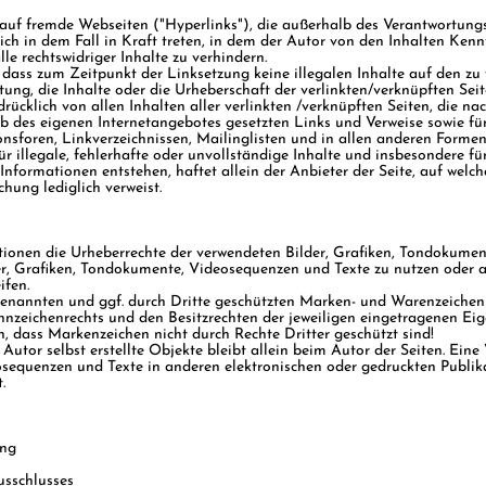
 auf fremde Webseiten ("Hyperlinks"), die außerhalb des Verantwortungs
ich in dem Fall in Kraft treten, in dem der Autor von den Inhalten Ken
e rechtswidriger Inhalte zu verhindern.
, dass zum Zeitpunkt der Linksetzung keine illegalen Inhalte auf den zu
ung, die Inhalte oder die Urheberschaft der verlinkten/verknüpften Seite
drücklich von allen Inhalten aller verlinkten /verknüpften Seiten, die n
halb des eigenen Internetangebotes gesetzten Links und Verweise sowie 
onsforen, Linkverzeichnissen, Mailinglisten und in allen anderen Forme
Für illegale, fehlerhafte oder unvollständige Inhalte und insbesondere f
nformationen entstehen, haftet allein der Anbieter der Seite, auf welche
chung lediglich verweist.
kationen die Urheberrechte der verwendeten Bilder, Grafiken, Tondokume
der, Grafiken, Tondokumente, Videosequenzen und Texte zu nutzen oder a
ifen.
genannten und ggf. durch Dritte geschützten Marken- und Warenzeichen
nzeichenrechts und den Besitzrechten der jeweiligen eingetragenen Eig
n, dass Markenzeichen nicht durch Rechte Dritter geschützt sind!
 Autor selbst erstellte Objekte bleibt allein beim Autor der Seiten. Ein
sequenzen und Texte in anderen elektronischen oder gedruckten Publika
.
ung
usschlusses