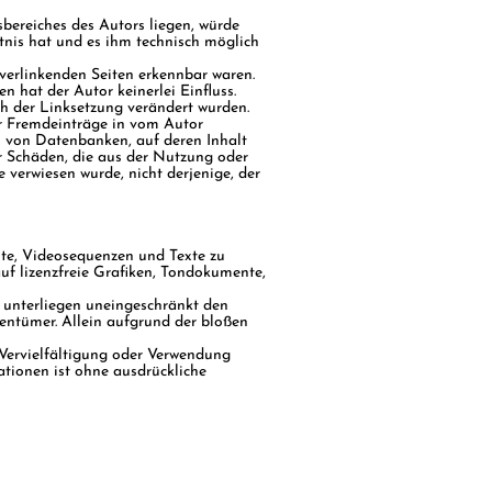
bereiches des Autors liegen, würde
ntnis hat und es ihm technisch möglich
 verlinkenden Seiten erkennbar waren.
n hat der Autor keinerlei Einfluss.
ach der Linksetzung verändert wurden.
für Fremdeinträge in vom Autor
n von Datenbanken, auf deren Inhalt
ür Schäden, die aus der Nutzung oder
 verwiesen wurde, nicht derjenige, der
nte, Videosequenzen und Texte zu
uf lizenzfreie Grafiken, Tondokumente,
 unterliegen uneingeschränkt den
entümer. Allein aufgrund der bloßen
e Vervielfältigung oder Verwendung
tionen ist ohne ausdrückliche