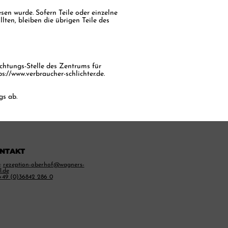
sen wurde. Sofern Teile oder einzelne
lten, bleiben die übrigen Teile des
htungs-Stelle des Zentrums für
ps://www.verbraucher-schlichter.de
.
gs ab.
NTAKT
:
rezeption-oberhof@wagners-
l.de
+49 (0)36842 286 0