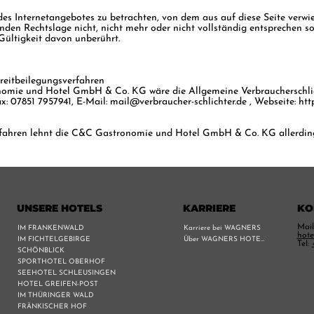
 des Internetangebotes zu betrachten, von dem aus auf diese Seite verwie
den Rechtslage nicht, nicht mehr oder nicht vollständig entsprechen sol
Gültigkeit davon unberührt.
treitbeilegungsverfahren
onomie und Hotel GmbH & Co. KG wäre die Allgemeine Verbraucherschlic
Fax: 07851 7957941, E-Mail:
mail@verbraucher-schlichter.de
, Webseite:
htt
rfahren lehnt die C&C Gastronomie und Hotel GmbH & Co. KG allerdin
UNSERE HOTELS
KARRIERE
KO
Mail
IM FRANKENWALD
Karriere bei WAGNERS
hote
IM FICHTELGEBIRGE
Über WAGNERS HOTELS
Tel:
SCHÖNBLICK
SPORTHOTEL OBERHOF
SEEHOTEL SCHLEUSINGEN
HOTEL GREIFEN-POST
IM THÜRINGER WALD
FRÄNKISCHER HOF