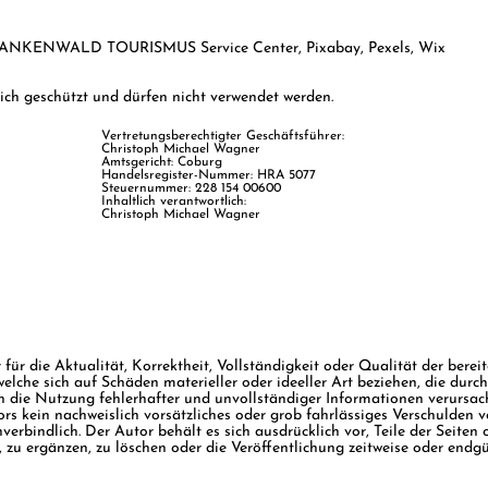
 FRANKENWALD TOURISMUS Service Center, Pixabay, Pexels, Wix
lich geschützt und dürfen nicht verwendet werden.
Vertretungsberechtigter Geschäftsführer:
Christoph Michael Wagner​
Amtsgericht: Coburg
Handelsregister-Nummer: HRA 5077
Steuernummer: 228 154 00600​
Inhaltlich verantwortlich:
Christoph Michael Wagner
ür die Aktualität, Korrektheit, Vollständigkeit oder Qualität der bereit
lche sich auf Schäden materieller oder ideeller Art beziehen, die dur
 die Nutzung fehlerhafter und unvollständiger Informationen verursach
rs kein nachweislich vorsätzliches oder grob fahrlässiges Verschulden vo
verbindlich. Der Autor behält es sich ausdrücklich vor, Teile der Seit
u ergänzen, zu löschen oder die Veröffentlichung zeitweise oder endgül